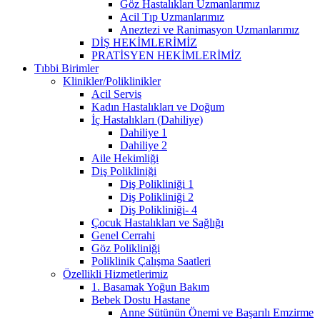
Göz Hastalıkları Uzmanlarımız
Acil Tıp Uzmanlarımız
Aneztezi ve Ranimasyon Uzmanlarımız
DİŞ HEKİMLERİMİZ
PRATİSYEN HEKİMLERİMİZ
Tıbbi Birimler
Klinikler/Poliklinikler
Acil Servis
Kadın Hastalıkları ve Doğum
İç Hastalıkları (Dahiliye)
Dahiliye 1
Dahiliye 2
Aile Hekimliği
Diş Polikliniği
Diş Polikliniği 1
Diş Polikliniği 2
Diş Polikliniği- 4
Çocuk Hastalıkları ve Sağlığı
Genel Cerrahi
Göz Polikliniği
Poliklinik Çalışma Saatleri
Özellikli Hizmetlerimiz
1. Basamak Yoğun Bakım
Bebek Dostu Hastane
Anne Sütünün Önemi ve Başarılı Emzirme