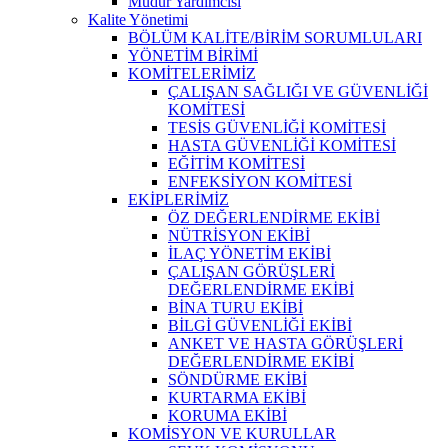
Müdür Yardımcısı
Kalite Yönetimi
BÖLÜM KALİTE/BİRİM SORUMLULARI
YÖNETİM BİRİMİ
KOMİTELERİMİZ
ÇALIŞAN SAĞLIĞI VE GÜVENLİĞİ
KOMİTESİ
TESİS GÜVENLİĞİ KOMİTESİ
HASTA GÜVENLİĞİ KOMİTESİ
EĞİTİM KOMİTESİ
ENFEKSİYON KOMİTESİ
EKİPLERİMİZ
ÖZ DEĞERLENDİRME EKİBİ
NÜTRİSYON EKİBİ
İLAÇ YÖNETİM EKİBİ
ÇALIŞAN GÖRÜŞLERİ
DEĞERLENDİRME EKİBİ
BİNA TURU EKİBİ
BİLGİ GÜVENLİĞİ EKİBİ
ANKET VE HASTA GÖRÜŞLERİ
DEĞERLENDİRME EKİBİ
SÖNDÜRME EKİBİ
KURTARMA EKİBİ
KORUMA EKİBİ
KOMİSYON VE KURULLAR