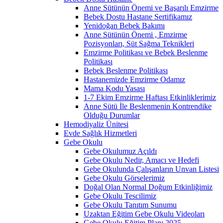
Anne Sütünün Önemi ve Başarılı Emzirme
Bebek Dostu Hastane Sertifikamız
Yenidoğan Bebek Bakımı
Anne Sütünün Önemi , Emzirme
Pozisyonları, Süt Sağma Teknikleri
Emzirme Politikası ve Bebek Beslenme
Politikası
Bebek Beslenme Politikası
Hastanemizde Emzirme Odamız
Mama Kodu Yasası
1-7 Ekim Emzirme Haftası Etkinliklerimiz
Anne Sütü İle Beslenmenin Kontrendike
Olduğu Durumlar
Hemodiyaliz Ünitesi
Evde Sağlık Hizmetleri
Gebe Okulu
Gebe Okulumuz Açıldı
Gebe Okulu Nedir, Amacı ve Hedefi
Gebe Okulunda Çalışanların Unvan Listesi
Gebe Okulu Görselerimiz
Doğal Olan Normal Doğum Etkinliğimiz
Gebe Okulu Tescilimiz
Gebe Okulu Tanıtım Sunumu
Uzaktan Eğitim Gebe Okulu Videoları
Gebe Okulu Eğitim Planı 2025