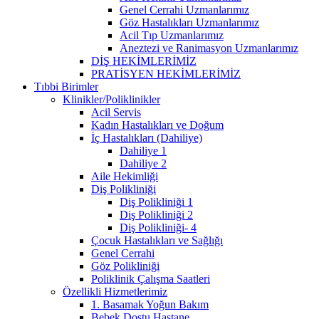
Genel Cerrahi Uzmanlarımız
Göz Hastalıkları Uzmanlarımız
Acil Tıp Uzmanlarımız
Aneztezi ve Ranimasyon Uzmanlarımız
DİŞ HEKİMLERİMİZ
PRATİSYEN HEKİMLERİMİZ
Tıbbi Birimler
Klinikler/Poliklinikler
Acil Servis
Kadın Hastalıkları ve Doğum
İç Hastalıkları (Dahiliye)
Dahiliye 1
Dahiliye 2
Aile Hekimliği
Diş Polikliniği
Diş Polikliniği 1
Diş Polikliniği 2
Diş Polikliniği- 4
Çocuk Hastalıkları ve Sağlığı
Genel Cerrahi
Göz Polikliniği
Poliklinik Çalışma Saatleri
Özellikli Hizmetlerimiz
1. Basamak Yoğun Bakım
Bebek Dostu Hastane