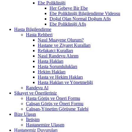
Ebe Polikliniği
Her Gebeye Bir Ebe
Ebe Polikliniği Bilgilendirme Videosu
Doğal Olan Normal Doğum Afiş
Ebe Polikliniği Afiş
Hasta Bilgilendirme
Hasta Rehberi
Nasıl Muayene Olurum?
Hastane ve Ziyaret Kuralları
Refakatçi Kuralları
Nasıl Randevu Alırım
Hasta Hakları
Hasta Sorumlulukları
Hekim Hakları
Hasta ve Hekim Hakları
Hasta Hakları ve Yönetmeliği
Randevu Al
Şikayet ve Önerileriniz
Hasta Görüş ve Öneri Formu
Çalışan Görüş ve Öneri Formu
Çalışan-Yönetim Görüşme Talebi
Bize Ulaşın
İletişim
Hastanemize Ulaşım
Hastanemiz Duyuruları