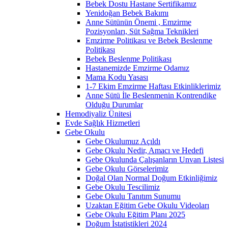
Bebek Dostu Hastane Sertifikamız
Yenidoğan Bebek Bakımı
Anne Sütünün Önemi , Emzirme
Pozisyonları, Süt Sağma Teknikleri
Emzirme Politikası ve Bebek Beslenme
Politikası
Bebek Beslenme Politikası
Hastanemizde Emzirme Odamız
Mama Kodu Yasası
1-7 Ekim Emzirme Haftası Etkinliklerimiz
Anne Sütü İle Beslenmenin Kontrendike
Olduğu Durumlar
Hemodiyaliz Ünitesi
Evde Sağlık Hizmetleri
Gebe Okulu
Gebe Okulumuz Açıldı
Gebe Okulu Nedir, Amacı ve Hedefi
Gebe Okulunda Çalışanların Unvan Listesi
Gebe Okulu Görselerimiz
Doğal Olan Normal Doğum Etkinliğimiz
Gebe Okulu Tescilimiz
Gebe Okulu Tanıtım Sunumu
Uzaktan Eğitim Gebe Okulu Videoları
Gebe Okulu Eğitim Planı 2025
Doğum İstatistikleri 2024