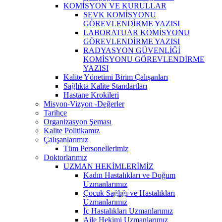
KOMİSYON VE KURULLAR
SEVK KOMİSYONU
GÖREVLENDİRME YAZISI
LABORATUAR KOMİSYONU
GÖREVLENDİRME YAZISI
RADYASYON GÜVENLİĞİ
KOMİSYONU GÖREVLENDİRME
YAZISI
Kalite Yönetimi Birim Çalışanları
Sağlıkta Kalite Standartları
Hastane Krokileri
Misyon-Vizyon -Değerler
Tarihçe
Organizasyon Şeması
Kalite Politikamız
Çalışanlarımız
Tüm Personellerimiz
Doktorlarımız
UZMAN HEKİMLERİMİZ
Kadın Hastalıkları ve Doğum
Uzmanlarımız
Çocuk Sağlığı ve Hastalıkları
Uzmanlarımız
İç Hastalıkları Uzmanlarımız
Aile Hekimi Uzmanlarımız