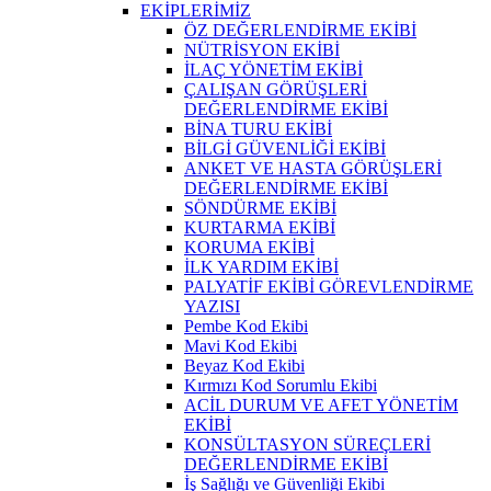
EKİPLERİMİZ
ÖZ DEĞERLENDİRME EKİBİ
NÜTRİSYON EKİBİ
İLAÇ YÖNETİM EKİBİ
ÇALIŞAN GÖRÜŞLERİ
DEĞERLENDİRME EKİBİ
BİNA TURU EKİBİ
BİLGİ GÜVENLİĞİ EKİBİ
ANKET VE HASTA GÖRÜŞLERİ
DEĞERLENDİRME EKİBİ
SÖNDÜRME EKİBİ
KURTARMA EKİBİ
KORUMA EKİBİ
İLK YARDIM EKİBİ
PALYATİF EKİBİ GÖREVLENDİRME
YAZISI
Pembe Kod Ekibi
Mavi Kod Ekibi
Beyaz Kod Ekibi
Kırmızı Kod Sorumlu Ekibi
ACİL DURUM VE AFET YÖNETİM
EKİBİ
KONSÜLTASYON SÜREÇLERİ
DEĞERLENDİRME EKİBİ
İş Sağlığı ve Güvenliği Ekibi