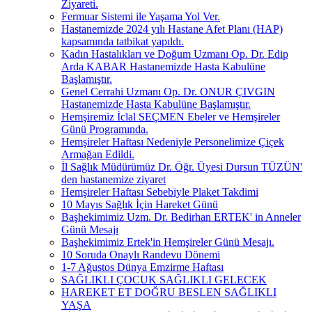
Ziyareti.
Fermuar Sistemi ile Yaşama Yol Ver.
Hastanemizde 2024 yılı Hastane Afet Planı (HAP)
kapsamında tatbikat yapıldı.
Kadın Hastalıkları ve Doğum Uzmanı Op. Dr. Edip
Arda KABAR Hastanemizde Hasta Kabulüne
Başlamıştır.
Genel Cerrahi Uzmanı Op. Dr. ONUR ÇIVGIN
Hastanemizde Hasta Kabulüne Başlamıştır.
Hemşiremiz İclal SEÇMEN Ebeler ve Hemşireler
Günü Programında.
Hemşireler Haftası Nedeniyle Personelimize Çiçek
Armağan Edildi.
İl Sağlık Müdürümüz Dr. Öğr. Üyesi Dursun TÜZÜN'
den hastanemize ziyaret
Hemşireler Haftası Sebebiyle Plaket Takdimi
10 Mayıs Sağlık İçin Hareket Günü
Başhekimimiz Uzm. Dr. Bedirhan ERTEK' in Anneler
Günü Mesajı
Başhekimimiz Ertek'in Hemşireler Günü Mesajı.
10 Soruda Onaylı Randevu Dönemi
1-7 Ağustos Dünya Emzirme Haftası
SAĞLIKLI ÇOCUK SAĞLIKLI GELECEK
HAREKET ET DOĞRU BESLEN SAĞLIKLI
YAŞA