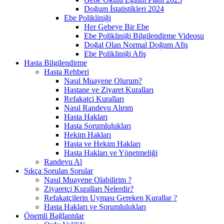
Doğum İstatistikleri 2024
Ebe Polikliniği
Her Gebeye Bir Ebe
Ebe Polikliniği Bilgilendirme Videosu
Doğal Olan Normal Doğum Afiş
Ebe Polikliniği Afiş
Hasta Bilgilendirme
Hasta Rehberi
Nasıl Muayene Olurum?
Hastane ve Ziyaret Kuralları
Refakatçi Kuralları
Nasıl Randevu Alırım
Hasta Hakları
Hasta Sorumlulukları
Hekim Hakları
Hasta ve Hekim Hakları
Hasta Hakları ve Yönetmeliği
Randevu Al
Sıkça Sorulan Sorular
Nasıl Muayene Olabilirim ?
Ziyaretçi Kuralları Nelerdir?
Refakatçilerin Uyması Gereken Kurallar ?
Hasta Hakları ve Sorumlulukları
Önemli Bağlantılar