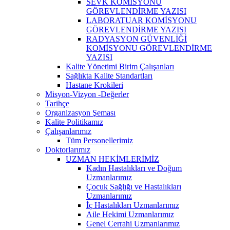
SEVK KOMİSYONU
GÖREVLENDİRME YAZISI
LABORATUAR KOMİSYONU
GÖREVLENDİRME YAZISI
RADYASYON GÜVENLİĞİ
KOMİSYONU GÖREVLENDİRME
YAZISI
Kalite Yönetimi Birim Çalışanları
Sağlıkta Kalite Standartları
Hastane Krokileri
Misyon-Vizyon -Değerler
Tarihçe
Organizasyon Şeması
Kalite Politikamız
Çalışanlarımız
Tüm Personellerimiz
Doktorlarımız
UZMAN HEKİMLERİMİZ
Kadın Hastalıkları ve Doğum
Uzmanlarımız
Çocuk Sağlığı ve Hastalıkları
Uzmanlarımız
İç Hastalıkları Uzmanlarımız
Aile Hekimi Uzmanlarımız
Genel Cerrahi Uzmanlarımız