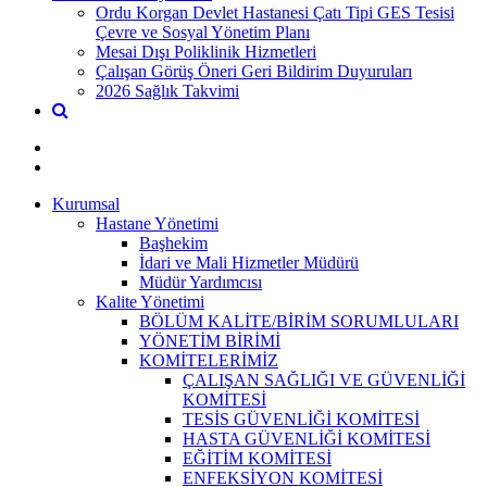
Ordu Korgan Devlet Hastanesi Çatı Tipi GES Tesisi
Çevre ve Sosyal Yönetim Planı
Mesai Dışı Poliklinik Hizmetleri
Çalışan Görüş Öneri Geri Bildirim Duyuruları
2026 Sağlık Takvimi
Kurumsal
Hastane Yönetimi
Başhekim
İdari ve Mali Hizmetler Müdürü
Müdür Yardımcısı
Kalite Yönetimi
BÖLÜM KALİTE/BİRİM SORUMLULARI
YÖNETİM BİRİMİ
KOMİTELERİMİZ
ÇALIŞAN SAĞLIĞI VE GÜVENLİĞİ
KOMİTESİ
TESİS GÜVENLİĞİ KOMİTESİ
HASTA GÜVENLİĞİ KOMİTESİ
EĞİTİM KOMİTESİ
ENFEKSİYON KOMİTESİ