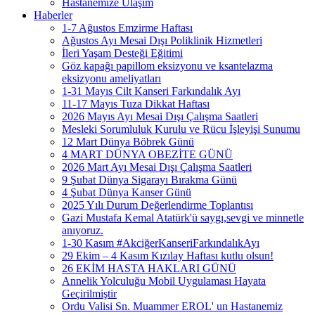
Hastanemize Ulaşım
Haberler
1-7 Ağustos Emzirme Haftası
Ağustos Ayı Mesai Dışı Poliklinik Hizmetleri
İleri Yaşam Desteği Eğitimi
Göz kapağı papillom eksizyonu ve ksantelazma
eksizyonu ameliyatları
1-31 Mayıs Cilt Kanseri Farkındalık Ayı
11-17 Mayıs Tuza Dikkat Haftası
2026 Mayıs Ayı Mesai Dışı Çalışma Saatleri
Mesleki Sorumluluk Kurulu ve Rücu İşleyişi Sunumu
12 Mart Dünya Böbrek Günü
4 MART DÜNYA OBEZİTE GÜNÜ
2026 Mart Ayı Mesai Dışı Çalışma Saatleri
9 Şubat Dünya Sigarayı Bırakma Günü
4 Şubat Dünya Kanser Günü
2025 Yılı Durum Değerlendirme Toplantısı
Gazi Mustafa Kemal Atatürk'ü saygı,sevgi ve minnetle
anıyoruz.
1-30 Kasım #AkciğerKanseriFarkındalıkAyı
29 Ekim – 4 Kasım Kızılay Haftası kutlu olsun!
26 EKİM HASTA HAKLARI GÜNÜ
Annelik Yolculuğu Mobil Uygulaması Hayata
Geçirilmiştir
Ordu Valisi Sn. Muammer EROL' un Hastanemiz