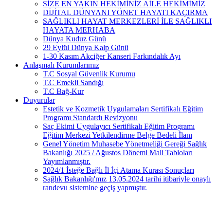
SİZE EN YAKIN HEKİMİNİZ AİLE HEKİMİMİZ
DİJİTAL DÜNYANI YÖNET HAYATI KAÇIRMA
SAĞLIKLI HAYAT MERKEZLERİ İLE SAĞLIKLI
HAYATA MERHABA
Dünya Kuduz Günü
29 Eylül Dünya Kalp Günü
1-30 Kasım Akciğer Kanseri Farkındalık Ayı
Anlaşmalı Kurumlarımız
T.C Sosyal Güvenlik Kurumu
T.C Emekli Sandığı
T.C Bağ-Kur
Duyurular
Estetik ve Kozmetik Uygulamaları Sertifikalı Eğitim
Programı Standardı Revizyonu
Saç Ekimi Uygulayıcı Sertifikalı Eğitim Programı
Eğitim Merkezi Yetkilendirme Belge Bedeli İlanı
Genel Yönetim Muhasebe Yönetmeliği Gereği Sağlık
Bakanlığı 2025 / Ağustos Dönemi Mali Tabloları
Yayımlanmıştır.
2024/1 İsteğe Bağlı İl İçi Atama Kurası Sonuçları
Sağlık Bakanlığı'mız 13.05.2024 tarihi itibariyle onaylı
randevu sistemine geçiş yapmıştır.