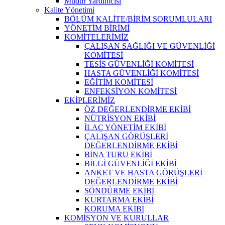
Müdür Yardımcısı
Kalite Yönetimi
BÖLÜM KALİTE/BİRİM SORUMLULARI
YÖNETİM BİRİMİ
KOMİTELERİMİZ
ÇALIŞAN SAĞLIĞI VE GÜVENLİĞİ
KOMİTESİ
TESİS GÜVENLİĞİ KOMİTESİ
HASTA GÜVENLİĞİ KOMİTESİ
EĞİTİM KOMİTESİ
ENFEKSİYON KOMİTESİ
EKİPLERİMİZ
ÖZ DEĞERLENDİRME EKİBİ
NÜTRİSYON EKİBİ
İLAÇ YÖNETİM EKİBİ
ÇALIŞAN GÖRÜŞLERİ
DEĞERLENDİRME EKİBİ
BİNA TURU EKİBİ
BİLGİ GÜVENLİĞİ EKİBİ
ANKET VE HASTA GÖRÜŞLERİ
DEĞERLENDİRME EKİBİ
SÖNDÜRME EKİBİ
KURTARMA EKİBİ
KORUMA EKİBİ
KOMİSYON VE KURULLAR