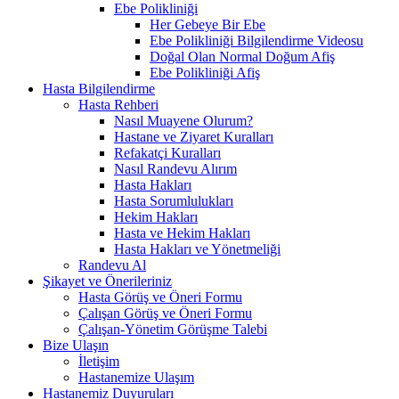
Ebe Polikliniği
Her Gebeye Bir Ebe
Ebe Polikliniği Bilgilendirme Videosu
Doğal Olan Normal Doğum Afiş
Ebe Polikliniği Afiş
Hasta Bilgilendirme
Hasta Rehberi
Nasıl Muayene Olurum?
Hastane ve Ziyaret Kuralları
Refakatçi Kuralları
Nasıl Randevu Alırım
Hasta Hakları
Hasta Sorumlulukları
Hekim Hakları
Hasta ve Hekim Hakları
Hasta Hakları ve Yönetmeliği
Randevu Al
Şikayet ve Önerileriniz
Hasta Görüş ve Öneri Formu
Çalışan Görüş ve Öneri Formu
Çalışan-Yönetim Görüşme Talebi
Bize Ulaşın
İletişim
Hastanemize Ulaşım
Hastanemiz Duyuruları