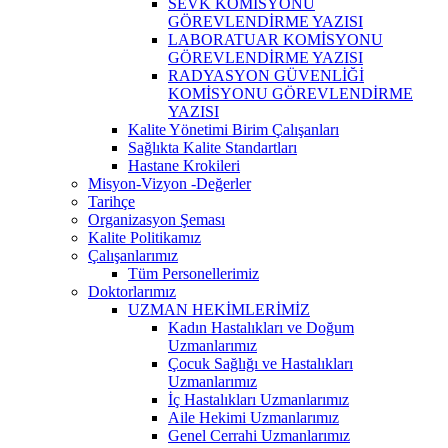
SEVK KOMİSYONU
GÖREVLENDİRME YAZISI
LABORATUAR KOMİSYONU
GÖREVLENDİRME YAZISI
RADYASYON GÜVENLİĞİ
KOMİSYONU GÖREVLENDİRME
YAZISI
Kalite Yönetimi Birim Çalışanları
Sağlıkta Kalite Standartları
Hastane Krokileri
Misyon-Vizyon -Değerler
Tarihçe
Organizasyon Şeması
Kalite Politikamız
Çalışanlarımız
Tüm Personellerimiz
Doktorlarımız
UZMAN HEKİMLERİMİZ
Kadın Hastalıkları ve Doğum
Uzmanlarımız
Çocuk Sağlığı ve Hastalıkları
Uzmanlarımız
İç Hastalıkları Uzmanlarımız
Aile Hekimi Uzmanlarımız
Genel Cerrahi Uzmanlarımız