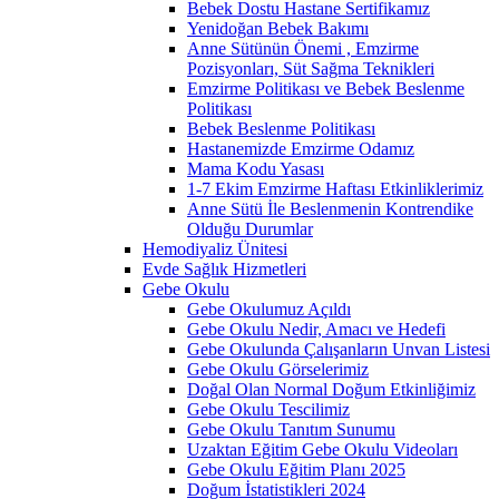
Bebek Dostu Hastane Sertifikamız
Yenidoğan Bebek Bakımı
Anne Sütünün Önemi , Emzirme
Pozisyonları, Süt Sağma Teknikleri
Emzirme Politikası ve Bebek Beslenme
Politikası
Bebek Beslenme Politikası
Hastanemizde Emzirme Odamız
Mama Kodu Yasası
1-7 Ekim Emzirme Haftası Etkinliklerimiz
Anne Sütü İle Beslenmenin Kontrendike
Olduğu Durumlar
Hemodiyaliz Ünitesi
Evde Sağlık Hizmetleri
Gebe Okulu
Gebe Okulumuz Açıldı
Gebe Okulu Nedir, Amacı ve Hedefi
Gebe Okulunda Çalışanların Unvan Listesi
Gebe Okulu Görselerimiz
Doğal Olan Normal Doğum Etkinliğimiz
Gebe Okulu Tescilimiz
Gebe Okulu Tanıtım Sunumu
Uzaktan Eğitim Gebe Okulu Videoları
Gebe Okulu Eğitim Planı 2025
Doğum İstatistikleri 2024