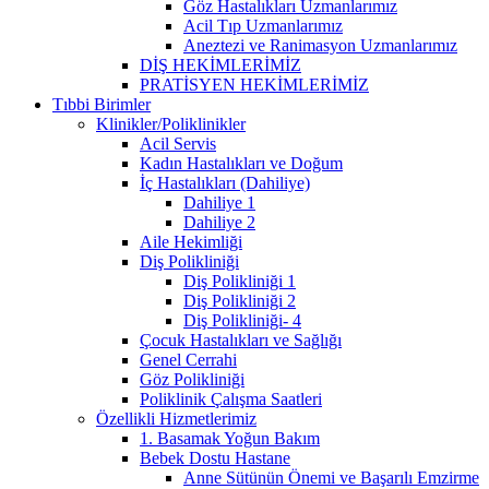
Göz Hastalıkları Uzmanlarımız
Acil Tıp Uzmanlarımız
Aneztezi ve Ranimasyon Uzmanlarımız
DİŞ HEKİMLERİMİZ
PRATİSYEN HEKİMLERİMİZ
Tıbbi Birimler
Klinikler/Poliklinikler
Acil Servis
Kadın Hastalıkları ve Doğum
İç Hastalıkları (Dahiliye)
Dahiliye 1
Dahiliye 2
Aile Hekimliği
Diş Polikliniği
Diş Polikliniği 1
Diş Polikliniği 2
Diş Polikliniği- 4
Çocuk Hastalıkları ve Sağlığı
Genel Cerrahi
Göz Polikliniği
Poliklinik Çalışma Saatleri
Özellikli Hizmetlerimiz
1. Basamak Yoğun Bakım
Bebek Dostu Hastane
Anne Sütünün Önemi ve Başarılı Emzirme