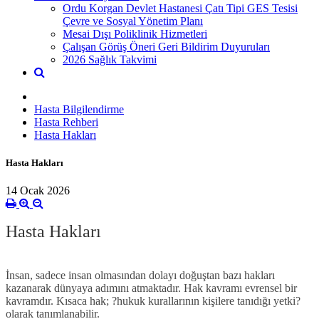
Ordu Korgan Devlet Hastanesi Çatı Tipi GES Tesisi
Çevre ve Sosyal Yönetim Planı
Mesai Dışı Poliklinik Hizmetleri
Çalışan Görüş Öneri Geri Bildirim Duyuruları
2026 Sağlık Takvimi
Hasta Bilgilendirme
Hasta Rehberi
Hasta Hakları
Hasta Hakları
14 Ocak 2026
Hasta Hakları
İnsan, sadece insan olmasından dolayı doğuştan bazı hakları
kazanarak dünyaya adımını atmaktadır. Hak kavramı evrensel bir
kavramdır. Kısaca hak; ?hukuk kurallarının kişilere tanıdığı yetki?
olarak tanımlanabilir.