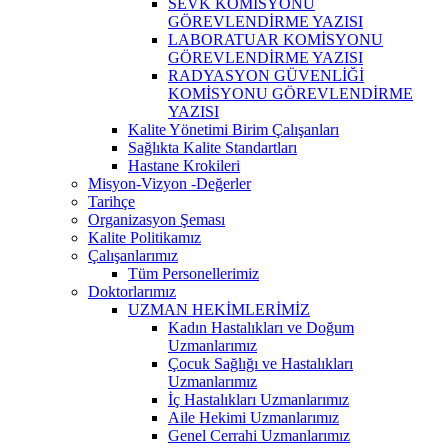
SEVK KOMİSYONU
GÖREVLENDİRME YAZISI
LABORATUAR KOMİSYONU
GÖREVLENDİRME YAZISI
RADYASYON GÜVENLİĞİ
KOMİSYONU GÖREVLENDİRME
YAZISI
Kalite Yönetimi Birim Çalışanları
Sağlıkta Kalite Standartları
Hastane Krokileri
Misyon-Vizyon -Değerler
Tarihçe
Organizasyon Şeması
Kalite Politikamız
Çalışanlarımız
Tüm Personellerimiz
Doktorlarımız
UZMAN HEKİMLERİMİZ
Kadın Hastalıkları ve Doğum
Uzmanlarımız
Çocuk Sağlığı ve Hastalıkları
Uzmanlarımız
İç Hastalıkları Uzmanlarımız
Aile Hekimi Uzmanlarımız
Genel Cerrahi Uzmanlarımız