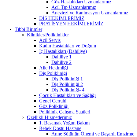
Göz Hastalıkları Uzmanlarımız
Acil Tıp Uzmanlarımız
Aneztezi ve Ranimasyon Uzmanlarımız
DİŞ HEKİMLERİMİZ
PRATİSYEN HEKİMLERİMİZ
Tıbbi Birimler
Klinikler/Poliklinikler
Acil Servis
Kadın Hastalıkları ve Doğum
İç Hastalıkları (Dahiliye)
Dahiliye 1
Dahiliye 2
Aile Hekimliği
Diş Polikliniği
Diş Polikliniği 1
Diş Polikliniği 2
Diş Polikliniği- 4
Çocuk Hastalıkları ve Sağlığı
Genel Cerrahi
Göz Polikliniği
Poliklinik Çalışma Saatleri
Özellikli Hizmetlerimiz
1. Basamak Yoğun Bakım
Bebek Dostu Hastane
Anne Sütünün Önemi ve Başarılı Emzirme