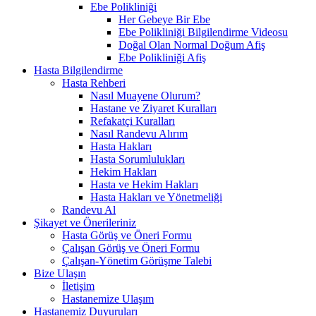
Ebe Polikliniği
Her Gebeye Bir Ebe
Ebe Polikliniği Bilgilendirme Videosu
Doğal Olan Normal Doğum Afiş
Ebe Polikliniği Afiş
Hasta Bilgilendirme
Hasta Rehberi
Nasıl Muayene Olurum?
Hastane ve Ziyaret Kuralları
Refakatçi Kuralları
Nasıl Randevu Alırım
Hasta Hakları
Hasta Sorumlulukları
Hekim Hakları
Hasta ve Hekim Hakları
Hasta Hakları ve Yönetmeliği
Randevu Al
Şikayet ve Önerileriniz
Hasta Görüş ve Öneri Formu
Çalışan Görüş ve Öneri Formu
Çalışan-Yönetim Görüşme Talebi
Bize Ulaşın
İletişim
Hastanemize Ulaşım
Hastanemiz Duyuruları