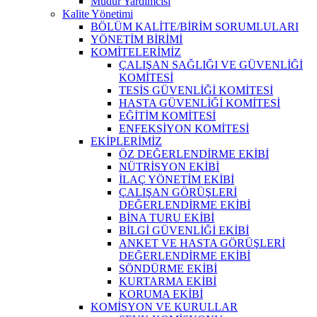
Müdür Yardımcısı
Kalite Yönetimi
BÖLÜM KALİTE/BİRİM SORUMLULARI
YÖNETİM BİRİMİ
KOMİTELERİMİZ
ÇALIŞAN SAĞLIĞI VE GÜVENLİĞİ
KOMİTESİ
TESİS GÜVENLİĞİ KOMİTESİ
HASTA GÜVENLİĞİ KOMİTESİ
EĞİTİM KOMİTESİ
ENFEKSİYON KOMİTESİ
EKİPLERİMİZ
ÖZ DEĞERLENDİRME EKİBİ
NÜTRİSYON EKİBİ
İLAÇ YÖNETİM EKİBİ
ÇALIŞAN GÖRÜŞLERİ
DEĞERLENDİRME EKİBİ
BİNA TURU EKİBİ
BİLGİ GÜVENLİĞİ EKİBİ
ANKET VE HASTA GÖRÜŞLERİ
DEĞERLENDİRME EKİBİ
SÖNDÜRME EKİBİ
KURTARMA EKİBİ
KORUMA EKİBİ
KOMİSYON VE KURULLAR