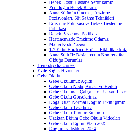
Bebek Dostu Hastane Sertifikamız
Yenidoğan Bebek Bakımı
Anne Sütünün Önemi , Emzirme
Pozisyonları, Süt Sağma Teknikleri
Emzirme Politikası ve Bebek Beslenme
Politikası
Bebek Beslenme Politikası
Hastanemizde Emzirme Odamız
Mama Kodu Yasası
1-7 Ekim Emzirme Haftası Etkinliklerimiz
Anne Sütü İle Beslenmenin Kontrendike
Olduğu Durumlar
Hemodiyaliz Ünitesi
Evde Sağlık Hizmetleri
Gebe Okulu
Gebe Okulumuz Açıldı
Gebe Okulu Nedir, Amacı ve Hedefi
Gebe Okulunda Çalışanların Unvan Listesi
Gebe Okulu Görselerimiz
Doğal Olan Normal Doğum Etkinliğimiz
Gebe Okulu Tescilimiz
Gebe Okulu Tanıtım Sunumu
Uzaktan Eğitim Gebe Okulu Videoları
Gebe Okulu Eğitim Planı 2025
Doğum İstatistikleri 2024