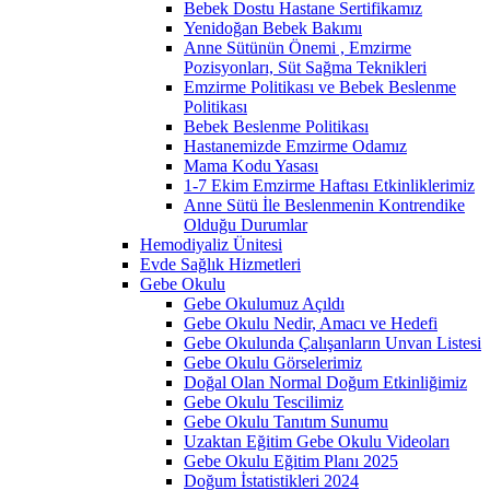
Bebek Dostu Hastane Sertifikamız
Yenidoğan Bebek Bakımı
Anne Sütünün Önemi , Emzirme
Pozisyonları, Süt Sağma Teknikleri
Emzirme Politikası ve Bebek Beslenme
Politikası
Bebek Beslenme Politikası
Hastanemizde Emzirme Odamız
Mama Kodu Yasası
1-7 Ekim Emzirme Haftası Etkinliklerimiz
Anne Sütü İle Beslenmenin Kontrendike
Olduğu Durumlar
Hemodiyaliz Ünitesi
Evde Sağlık Hizmetleri
Gebe Okulu
Gebe Okulumuz Açıldı
Gebe Okulu Nedir, Amacı ve Hedefi
Gebe Okulunda Çalışanların Unvan Listesi
Gebe Okulu Görselerimiz
Doğal Olan Normal Doğum Etkinliğimiz
Gebe Okulu Tescilimiz
Gebe Okulu Tanıtım Sunumu
Uzaktan Eğitim Gebe Okulu Videoları
Gebe Okulu Eğitim Planı 2025
Doğum İstatistikleri 2024