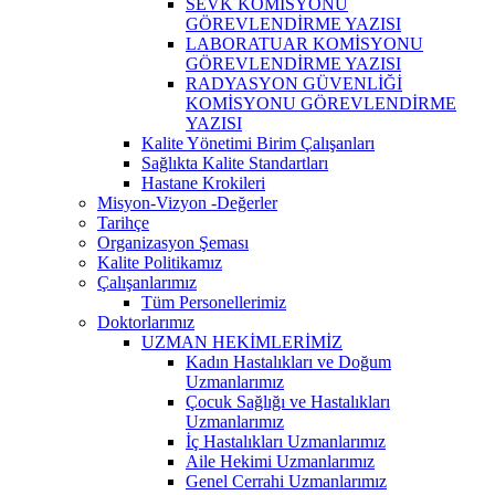
SEVK KOMİSYONU
GÖREVLENDİRME YAZISI
LABORATUAR KOMİSYONU
GÖREVLENDİRME YAZISI
RADYASYON GÜVENLİĞİ
KOMİSYONU GÖREVLENDİRME
YAZISI
Kalite Yönetimi Birim Çalışanları
Sağlıkta Kalite Standartları
Hastane Krokileri
Misyon-Vizyon -Değerler
Tarihçe
Organizasyon Şeması
Kalite Politikamız
Çalışanlarımız
Tüm Personellerimiz
Doktorlarımız
UZMAN HEKİMLERİMİZ
Kadın Hastalıkları ve Doğum
Uzmanlarımız
Çocuk Sağlığı ve Hastalıkları
Uzmanlarımız
İç Hastalıkları Uzmanlarımız
Aile Hekimi Uzmanlarımız
Genel Cerrahi Uzmanlarımız