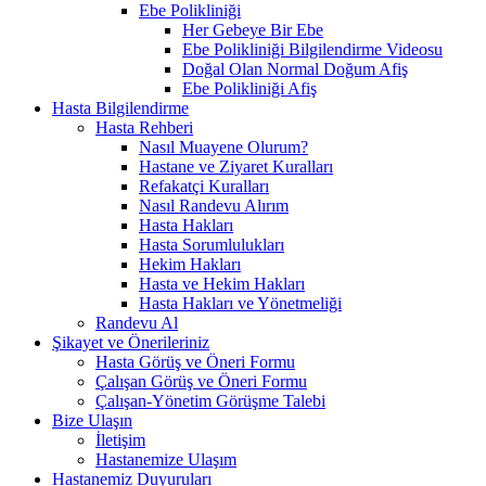
Ebe Polikliniği
Her Gebeye Bir Ebe
Ebe Polikliniği Bilgilendirme Videosu
Doğal Olan Normal Doğum Afiş
Ebe Polikliniği Afiş
Hasta Bilgilendirme
Hasta Rehberi
Nasıl Muayene Olurum?
Hastane ve Ziyaret Kuralları
Refakatçi Kuralları
Nasıl Randevu Alırım
Hasta Hakları
Hasta Sorumlulukları
Hekim Hakları
Hasta ve Hekim Hakları
Hasta Hakları ve Yönetmeliği
Randevu Al
Şikayet ve Önerileriniz
Hasta Görüş ve Öneri Formu
Çalışan Görüş ve Öneri Formu
Çalışan-Yönetim Görüşme Talebi
Bize Ulaşın
İletişim
Hastanemize Ulaşım
Hastanemiz Duyuruları