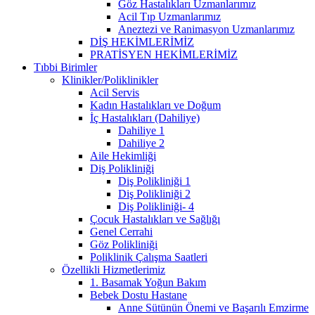
Göz Hastalıkları Uzmanlarımız
Acil Tıp Uzmanlarımız
Aneztezi ve Ranimasyon Uzmanlarımız
DİŞ HEKİMLERİMİZ
PRATİSYEN HEKİMLERİMİZ
Tıbbi Birimler
Klinikler/Poliklinikler
Acil Servis
Kadın Hastalıkları ve Doğum
İç Hastalıkları (Dahiliye)
Dahiliye 1
Dahiliye 2
Aile Hekimliği
Diş Polikliniği
Diş Polikliniği 1
Diş Polikliniği 2
Diş Polikliniği- 4
Çocuk Hastalıkları ve Sağlığı
Genel Cerrahi
Göz Polikliniği
Poliklinik Çalışma Saatleri
Özellikli Hizmetlerimiz
1. Basamak Yoğun Bakım
Bebek Dostu Hastane
Anne Sütünün Önemi ve Başarılı Emzirme