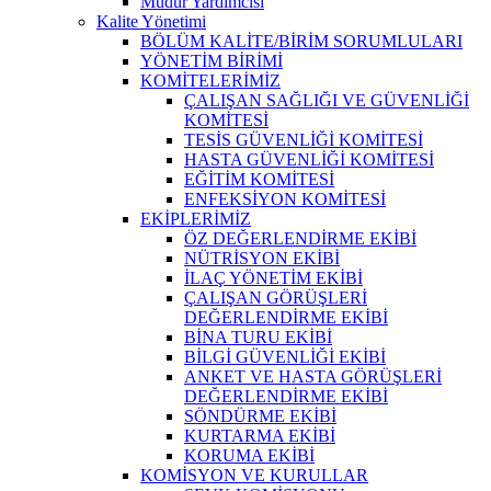
Müdür Yardımcısı
Kalite Yönetimi
BÖLÜM KALİTE/BİRİM SORUMLULARI
YÖNETİM BİRİMİ
KOMİTELERİMİZ
ÇALIŞAN SAĞLIĞI VE GÜVENLİĞİ
KOMİTESİ
TESİS GÜVENLİĞİ KOMİTESİ
HASTA GÜVENLİĞİ KOMİTESİ
EĞİTİM KOMİTESİ
ENFEKSİYON KOMİTESİ
EKİPLERİMİZ
ÖZ DEĞERLENDİRME EKİBİ
NÜTRİSYON EKİBİ
İLAÇ YÖNETİM EKİBİ
ÇALIŞAN GÖRÜŞLERİ
DEĞERLENDİRME EKİBİ
BİNA TURU EKİBİ
BİLGİ GÜVENLİĞİ EKİBİ
ANKET VE HASTA GÖRÜŞLERİ
DEĞERLENDİRME EKİBİ
SÖNDÜRME EKİBİ
KURTARMA EKİBİ
KORUMA EKİBİ
KOMİSYON VE KURULLAR