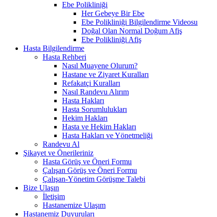
Ebe Polikliniği
Her Gebeye Bir Ebe
Ebe Polikliniği Bilgilendirme Videosu
Doğal Olan Normal Doğum Afiş
Ebe Polikliniği Afiş
Hasta Bilgilendirme
Hasta Rehberi
Nasıl Muayene Olurum?
Hastane ve Ziyaret Kuralları
Refakatçi Kuralları
Nasıl Randevu Alırım
Hasta Hakları
Hasta Sorumlulukları
Hekim Hakları
Hasta ve Hekim Hakları
Hasta Hakları ve Yönetmeliği
Randevu Al
Şikayet ve Önerileriniz
Hasta Görüş ve Öneri Formu
Çalışan Görüş ve Öneri Formu
Çalışan-Yönetim Görüşme Talebi
Bize Ulaşın
İletişim
Hastanemize Ulaşım
Hastanemiz Duyuruları