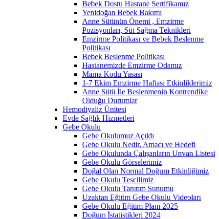
Bebek Dostu Hastane Sertifikamız
Yenidoğan Bebek Bakımı
Anne Sütünün Önemi , Emzirme
Pozisyonları, Süt Sağma Teknikleri
Emzirme Politikası ve Bebek Beslenme
Politikası
Bebek Beslenme Politikası
Hastanemizde Emzirme Odamız
Mama Kodu Yasası
1-7 Ekim Emzirme Haftası Etkinliklerimiz
Anne Sütü İle Beslenmenin Kontrendike
Olduğu Durumlar
Hemodiyaliz Ünitesi
Evde Sağlık Hizmetleri
Gebe Okulu
Gebe Okulumuz Açıldı
Gebe Okulu Nedir, Amacı ve Hedefi
Gebe Okulunda Çalışanların Unvan Listesi
Gebe Okulu Görselerimiz
Doğal Olan Normal Doğum Etkinliğimiz
Gebe Okulu Tescilimiz
Gebe Okulu Tanıtım Sunumu
Uzaktan Eğitim Gebe Okulu Videoları
Gebe Okulu Eğitim Planı 2025
Doğum İstatistikleri 2024