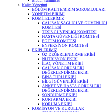
Müdür Yardımcısı
Kalite Yönetimi
BÖLÜM KALİTE/BİRİM SORUMLULARI
YÖNETİM BİRİMİ
KOMİTELERİMİZ
ÇALIŞAN SAĞLIĞI VE GÜVENLİĞİ
KOMİTESİ
TESİS GÜVENLİĞİ KOMİTESİ
HASTA GÜVENLİĞİ KOMİTESİ
EĞİTİM KOMİTESİ
ENFEKSİYON KOMİTESİ
EKİPLERİMİZ
ÖZ DEĞERLENDİRME EKİBİ
NÜTRİSYON EKİBİ
İLAÇ YÖNETİM EKİBİ
ÇALIŞAN GÖRÜŞLERİ
DEĞERLENDİRME EKİBİ
BİNA TURU EKİBİ
BİLGİ GÜVENLİĞİ EKİBİ
ANKET VE HASTA GÖRÜŞLERİ
DEĞERLENDİRME EKİBİ
SÖNDÜRME EKİBİ
KURTARMA EKİBİ
KORUMA EKİBİ
KOMİSYON VE KURULLAR