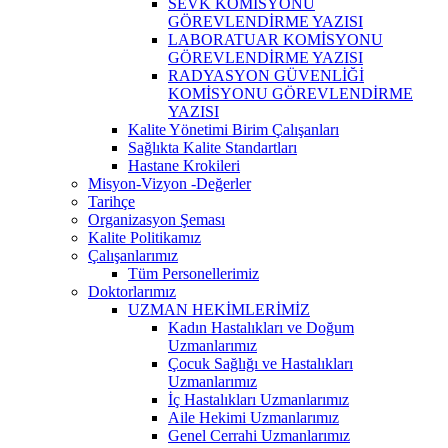
SEVK KOMİSYONU
GÖREVLENDİRME YAZISI
LABORATUAR KOMİSYONU
GÖREVLENDİRME YAZISI
RADYASYON GÜVENLİĞİ
KOMİSYONU GÖREVLENDİRME
YAZISI
Kalite Yönetimi Birim Çalışanları
Sağlıkta Kalite Standartları
Hastane Krokileri
Misyon-Vizyon -Değerler
Tarihçe
Organizasyon Şeması
Kalite Politikamız
Çalışanlarımız
Tüm Personellerimiz
Doktorlarımız
UZMAN HEKİMLERİMİZ
Kadın Hastalıkları ve Doğum
Uzmanlarımız
Çocuk Sağlığı ve Hastalıkları
Uzmanlarımız
İç Hastalıkları Uzmanlarımız
Aile Hekimi Uzmanlarımız
Genel Cerrahi Uzmanlarımız