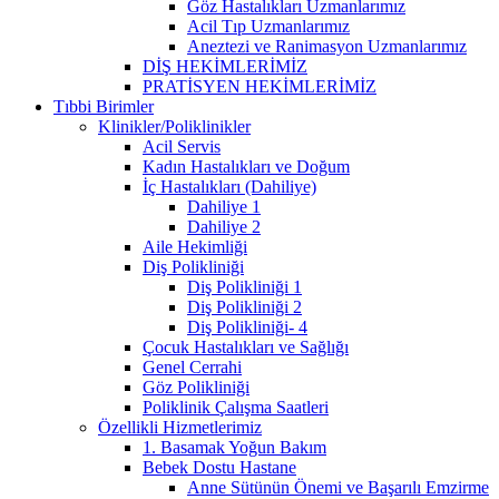
Göz Hastalıkları Uzmanlarımız
Acil Tıp Uzmanlarımız
Aneztezi ve Ranimasyon Uzmanlarımız
DİŞ HEKİMLERİMİZ
PRATİSYEN HEKİMLERİMİZ
Tıbbi Birimler
Klinikler/Poliklinikler
Acil Servis
Kadın Hastalıkları ve Doğum
İç Hastalıkları (Dahiliye)
Dahiliye 1
Dahiliye 2
Aile Hekimliği
Diş Polikliniği
Diş Polikliniği 1
Diş Polikliniği 2
Diş Polikliniği- 4
Çocuk Hastalıkları ve Sağlığı
Genel Cerrahi
Göz Polikliniği
Poliklinik Çalışma Saatleri
Özellikli Hizmetlerimiz
1. Basamak Yoğun Bakım
Bebek Dostu Hastane
Anne Sütünün Önemi ve Başarılı Emzirme