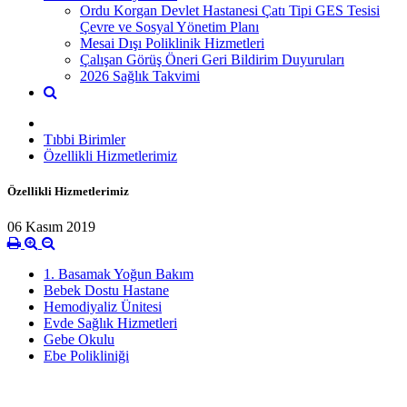
Ordu Korgan Devlet Hastanesi Çatı Tipi GES Tesisi
Çevre ve Sosyal Yönetim Planı
Mesai Dışı Poliklinik Hizmetleri
Çalışan Görüş Öneri Geri Bildirim Duyuruları
2026 Sağlık Takvimi
Tıbbi Birimler
Özellikli Hizmetlerimiz
Özellikli Hizmetlerimiz
06 Kasım 2019
1. Basamak Yoğun Bakım
Bebek Dostu Hastane
Hemodiyaliz Ünitesi
Evde Sağlık Hizmetleri
Gebe Okulu
Ebe Polikliniği