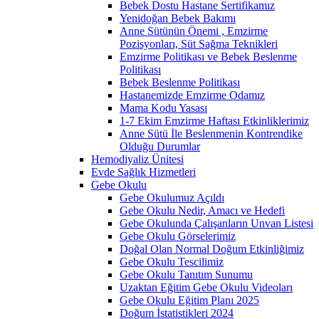
Bebek Dostu Hastane Sertifikamız
Yenidoğan Bebek Bakımı
Anne Sütünün Önemi , Emzirme
Pozisyonları, Süt Sağma Teknikleri
Emzirme Politikası ve Bebek Beslenme
Politikası
Bebek Beslenme Politikası
Hastanemizde Emzirme Odamız
Mama Kodu Yasası
1-7 Ekim Emzirme Haftası Etkinliklerimiz
Anne Sütü İle Beslenmenin Kontrendike
Olduğu Durumlar
Hemodiyaliz Ünitesi
Evde Sağlık Hizmetleri
Gebe Okulu
Gebe Okulumuz Açıldı
Gebe Okulu Nedir, Amacı ve Hedefi
Gebe Okulunda Çalışanların Unvan Listesi
Gebe Okulu Görselerimiz
Doğal Olan Normal Doğum Etkinliğimiz
Gebe Okulu Tescilimiz
Gebe Okulu Tanıtım Sunumu
Uzaktan Eğitim Gebe Okulu Videoları
Gebe Okulu Eğitim Planı 2025
Doğum İstatistikleri 2024