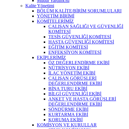
Müdür Yardımcısı
Kalite Yönetimi
BÖLÜM KALİTE/BİRİM SORUMLULARI
YÖNETİM BİRİMİ
KOMİTELERİMİZ
ÇALIŞAN SAĞLIĞI VE GÜVENLİĞİ
KOMİTESİ
TESİS GÜVENLİĞİ KOMİTESİ
HASTA GÜVENLİĞİ KOMİTESİ
EĞİTİM KOMİTESİ
ENFEKSİYON KOMİTESİ
EKİPLERİMİZ
ÖZ DEĞERLENDİRME EKİBİ
NÜTRİSYON EKİBİ
İLAÇ YÖNETİM EKİBİ
ÇALIŞAN GÖRÜŞLERİ
DEĞERLENDİRME EKİBİ
BİNA TURU EKİBİ
BİLGİ GÜVENLİĞİ EKİBİ
ANKET VE HASTA GÖRÜŞLERİ
DEĞERLENDİRME EKİBİ
SÖNDÜRME EKİBİ
KURTARMA EKİBİ
KORUMA EKİBİ
KOMİSYON VE KURULLAR