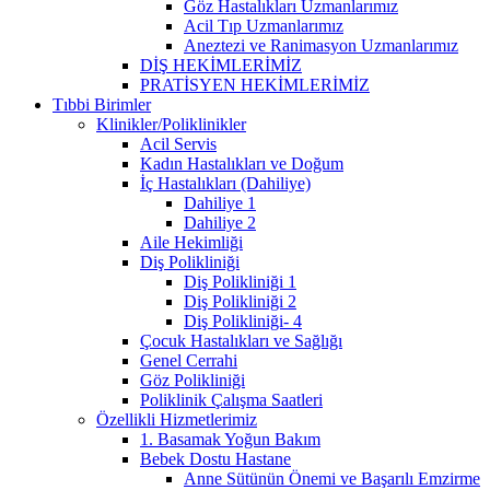
Göz Hastalıkları Uzmanlarımız
Acil Tıp Uzmanlarımız
Aneztezi ve Ranimasyon Uzmanlarımız
DİŞ HEKİMLERİMİZ
PRATİSYEN HEKİMLERİMİZ
Tıbbi Birimler
Klinikler/Poliklinikler
Acil Servis
Kadın Hastalıkları ve Doğum
İç Hastalıkları (Dahiliye)
Dahiliye 1
Dahiliye 2
Aile Hekimliği
Diş Polikliniği
Diş Polikliniği 1
Diş Polikliniği 2
Diş Polikliniği- 4
Çocuk Hastalıkları ve Sağlığı
Genel Cerrahi
Göz Polikliniği
Poliklinik Çalışma Saatleri
Özellikli Hizmetlerimiz
1. Basamak Yoğun Bakım
Bebek Dostu Hastane
Anne Sütünün Önemi ve Başarılı Emzirme