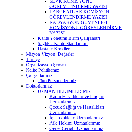
SEVK KOMİSYONU
GÖREVLENDİRME YAZISI
LABORATUAR KOMİSYONU
GÖREVLENDİRME YAZISI
RADYASYON GÜVENLİĞİ
KOMİSYONU GÖREVLENDİRME
YAZISI
Kalite Yönetimi Birim Çalışanları
Sağlıkta Kalite Standartları
Hastane Krokileri
Misyon-Vizyon -Değerler
Tarihçe
Organizasyon Şeması
Kalite Politikamız
Çalışanlarımız
Tüm Personellerimiz
Doktorlarımız
UZMAN HEKİMLERİMİZ
Kadın Hastalıkları ve Doğum
Uzmanlarımız
Çocuk Sağlığı ve Hastalıkları
Uzmanlarımız
İç Hastalıkları Uzmanlarımız
Aile Hekimi Uzmanlarımız
Genel Cerrahi Uzmanlarımız