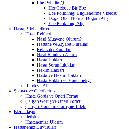
Ebe Polikliniği
Her Gebeye Bir Ebe
Ebe Polikliniği Bilgilendirme Videosu
Doğal Olan Normal Doğum Afiş
Ebe Polikliniği Afiş
Hasta Bilgilendirme
Hasta Rehberi
Nasıl Muayene Olurum?
Hastane ve Ziyaret Kuralları
Refakatçi Kuralları
Nasıl Randevu Alırım
Hasta Hakları
Hasta Sorumlulukları
Hekim Hakları
Hasta ve Hekim Hakları
Hasta Hakları ve Yönetmeliği
Randevu Al
Şikayet ve Önerileriniz
Hasta Görüş ve Öneri Formu
Çalışan Görüş ve Öneri Formu
Çalışan-Yönetim Görüşme Talebi
Bize Ulaşın
İletişim
Hastanemize Ulaşım
Hastanemiz Duyuruları