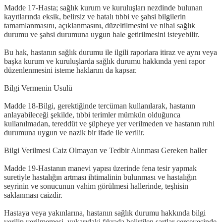
Madde 17-Hasta; sağlık kurum ve kuruluşları nezdinde bulunan
kayıtlarında eksik, belirsiz ve hatalı tıbbi ve şahsi bilgilerin
tamamlanmasını, açıklanmasını, düzeltilmesini ve nihai sağlık
durumu ve şahsi durumuna uygun hale getirilmesini isteyebilir.
Bu hak, hastanın sağlık durumu ile ilgili raporlara itiraz ve aynı veya
başka kurum ve kuruluşlarda sağlık durumu hakkında yeni rapor
düzenlenmesini isteme haklarını da kapsar.
Bilgi Vermenin Usulü
Madde 18-Bilgi, gerektiğinde tercüman kullanılarak, hastanın
anlayabileceği şekilde, tıbbi terimler mümkün olduğunca
kullanılmadan, tereddüt ve şüpheye yer verilmeden ve hastanın ruhi
durumuna uygun ve nazik bir ifade ile verilir.
Bilgi Verilmesi Caiz Olmayan ve Tedbir Alınması Gereken haller
Madde 19-Hastanın manevi yapısı üzerinde fena tesir yapmak
suretiyle hastalığın artması ihtimalinin bulunması ve hastalığın
seyrinin ve sonucunun vahim görülmesi hallerinde, teşhisin
saklanması caizdir.
Hastaya veya yakınlarına, hastanın sağlık durumu hakkında bilgi
verilip verilmemesi, yukarıdaki fıkrada belirtilen şartlar çerçevesinde