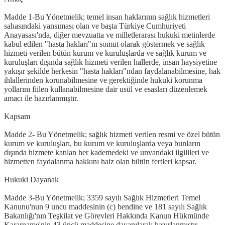
Madde 1-Bu Yönetmelik; temel insan haklarının sağlık hizmetleri
sahasındaki yansıması olan ve başta Türkiye Cumhuriyeti
Anayasası'nda, diğer mevzuatta ve milletlerarası hukuki metinlerde
kabul edilen "hasta hakları"nı somut olarak göstermek ve sağlık
hizmeti verilen bütün kurum ve kuruluşlarda ve sağlık kurum ve
kuruluşları dışında sağlık hizmeti verilen hallerde, insan haysiyetine
yakışır şekilde herkesin "hasta hakları"ndan faydalanabilmesine, hak
ihlallerinden korunabilmesine ve gerektiğinde hukuki korunma
yollarını fiilen kullanabilmesine dair usül ve esasları düzenlemek
amacı ile hazırlanmıştır.
Kapsam
Madde 2- Bu Yönetmelik; sağlık hizmeti verilen resmi ve özel bütün
kurum ve kuruluşları, bu kurum ve kuruluşlarda veya bunların
dışında hizmete katılan her kademedeki ve unvandaki ilgilileri ve
hizmetten faydalanma hakkını haiz olan bütün fertleri kapsar.
Hukuki Dayanak
Madde 3-Bu Yönetmelik; 3359 sayılı Sağlık Hizmetleri Temel
Kanunu'nun 9 uncu maddesinin (c) bendine ve 181 sayılı Sağlık
Bakanlığı'nın Teşkilat ve Görevleri Hakkında Kanun Hükmünde
Kararname'nin 43 üncü maddesine dayanılarak hazırlanmıştır.