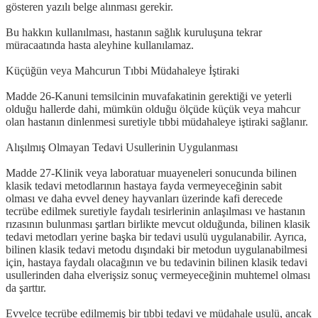
gösteren yazılı belge alınması gerekir.
Bu hakkın kullanılması, hastanın sağlık kuruluşuna tekrar
müracaatında hasta aleyhine kullanılamaz.
Küçüğün veya Mahcurun Tıbbi Müdahaleye İştiraki
Madde 26-Kanuni temsilcinin muvafakatinin gerektiği ve yeterli
olduğu hallerde dahi, mümkün olduğu ölçüde küçük veya mahcur
olan hastanın dinlenmesi suretiyle tıbbi müdahaleye iştiraki sağlanır.
Alışılmış Olmayan Tedavi Usullerinin Uygulanması
Madde 27-Klinik veya laboratuar muayeneleri sonucunda bilinen
klasik tedavi metodlarının hastaya fayda vermeyeceğinin sabit
olması ve daha evvel deney hayvanları üzerinde kafi derecede
tecrübe edilmek suretiyle faydalı tesirlerinin anlaşılması ve hastanın
rızasının bulunması şartları birlikte mevcut olduğunda, bilinen klasik
tedavi metodları yerine başka bir tedavi usulü uygulanabilir. Ayrıca,
bilinen klasik tedavi metodu dışındaki bir metodun uygulanabilmesi
için, hastaya faydalı olacağının ve bu tedavinin bilinen klasik tedavi
usullerinden daha elverişsiz sonuç vermeyeceğinin muhtemel olması
da şarttır.
Evvelce tecrübe edilmemiş bir tıbbi tedavi ve müdahale usulü, ancak