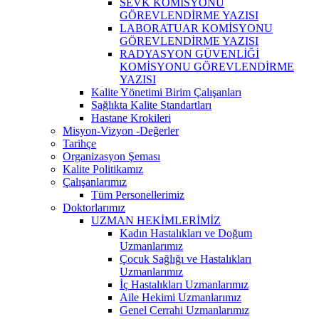
SEVK KOMİSYONU
GÖREVLENDİRME YAZISI
LABORATUAR KOMİSYONU
GÖREVLENDİRME YAZISI
RADYASYON GÜVENLİĞİ
KOMİSYONU GÖREVLENDİRME
YAZISI
Kalite Yönetimi Birim Çalışanları
Sağlıkta Kalite Standartları
Hastane Krokileri
Misyon-Vizyon -Değerler
Tarihçe
Organizasyon Şeması
Kalite Politikamız
Çalışanlarımız
Tüm Personellerimiz
Doktorlarımız
UZMAN HEKİMLERİMİZ
Kadın Hastalıkları ve Doğum
Uzmanlarımız
Çocuk Sağlığı ve Hastalıkları
Uzmanlarımız
İç Hastalıkları Uzmanlarımız
Aile Hekimi Uzmanlarımız
Genel Cerrahi Uzmanlarımız