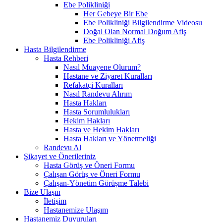
Ebe Polikliniği
Her Gebeye Bir Ebe
Ebe Polikliniği Bilgilendirme Videosu
Doğal Olan Normal Doğum Afiş
Ebe Polikliniği Afiş
Hasta Bilgilendirme
Hasta Rehberi
Nasıl Muayene Olurum?
Hastane ve Ziyaret Kuralları
Refakatçi Kuralları
Nasıl Randevu Alırım
Hasta Hakları
Hasta Sorumlulukları
Hekim Hakları
Hasta ve Hekim Hakları
Hasta Hakları ve Yönetmeliği
Randevu Al
Şikayet ve Önerileriniz
Hasta Görüş ve Öneri Formu
Çalışan Görüş ve Öneri Formu
Çalışan-Yönetim Görüşme Talebi
Bize Ulaşın
İletişim
Hastanemize Ulaşım
Hastanemiz Duyuruları