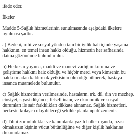
ifade eder.
İlkeler
Madde 5-Sağlık hizmetlerinin sunulmasında aşağıdaki ilkelere
uyulması şarttır:
a) Bedeni, ruhi ve sosyal yönden tam bir iyilik hali içinde yaşama
hakkının, en temel insan hakkı olduğu, hizmetin her safhasında
daima gözönünde bulundurulur.
b) Herkesin yaşama, maddi ve manevi varlığını koruma ve
geliştirme hakkını haiz olduğu ve hiçbir merci veya kimsenin bu
hakkı ortadan kaldırmak yetkisinin olmadığı bilinerek, hastaya
insanca muamelede bulunulur.
c) Sağlık hizmetinin verilmesinde, hastaların, ırk, dil, din ve mezhep,
cinsiyet, siyasi düşünce, felsefi inanç ve ekonomik ve sosyal
durumları ile sair farklılıkları dikkate alınamaz. Sağlık hizmetleri,
herkesin kolayca ulaşabileceği şekilde planlanıp düzenlenir.
d) Tıbbi zorunluluklar ve kanunlarda yazılı haller dışında, rızası
olmaksızın kişinin vücut bütünlüğüne ve diğer kişilik haklarına
dokunulamaz.