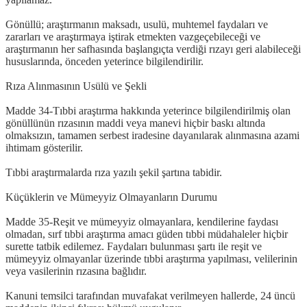
Gönüllü; araştırmanın maksadı, usulü, muhtemel faydaları ve
zararları ve araştırmaya iştirak etmekten vazgeçebileceği ve
araştırmanın her safhasında başlangıçta verdiği rızayı geri alabileceği
hususlarında, önceden yeterince bilgilendirilir.
Rıza Alınmasının Usülü ve Şekli
Madde 34-Tıbbi araştırma hakkında yeterince bilgilendirilmiş olan
gönüllünün rızasının maddi veya manevi hiçbir baskı altında
olmaksızın, tamamen serbest iradesine dayanılarak alınmasına azami
ihtimam gösterilir.
Tıbbi araştırmalarda rıza yazılı şekil şartına tabidir.
Küçüklerin ve Mümeyyiz Olmayanların Durumu
Madde 35-Reşit ve mümeyyiz olmayanlara, kendilerine faydası
olmadan, sırf tıbbi araştırma amacı güden tıbbi müdahaleler hiçbir
surette tatbik edilemez. Faydaları bulunması şartı ile reşit ve
mümeyyiz olmayanlar üzerinde tıbbi araştırma yapılması, velilerinin
veya vasilerinin rızasına bağlıdır.
Kanuni temsilci tarafından muvafakat verilmeyen hallerde, 24 üncü