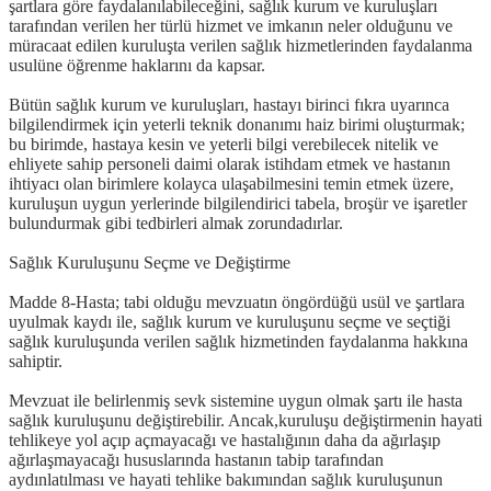
şartlara göre faydalanılabileceğini, sağlık kurum ve kuruluşları
tarafından verilen her türlü hizmet ve imkanın neler olduğunu ve
müracaat edilen kuruluşta verilen sağlık hizmetlerinden faydalanma
usulüne öğrenme haklarını da kapsar.
Bütün sağlık kurum ve kuruluşları, hastayı birinci fıkra uyarınca
bilgilendirmek için yeterli teknik donanımı haiz birimi oluşturmak;
bu birimde, hastaya kesin ve yeterli bilgi verebilecek nitelik ve
ehliyete sahip personeli daimi olarak istihdam etmek ve hastanın
ihtiyacı olan birimlere kolayca ulaşabilmesini temin etmek üzere,
kuruluşun uygun yerlerinde bilgilendirici tabela, broşür ve işaretler
bulundurmak gibi tedbirleri almak zorundadırlar.
Sağlık Kuruluşunu Seçme ve Değiştirme
Madde 8-Hasta; tabi olduğu mevzuatın öngördüğü usül ve şartlara
uyulmak kaydı ile, sağlık kurum ve kuruluşunu seçme ve seçtiği
sağlık kuruluşunda verilen sağlık hizmetinden faydalanma hakkına
sahiptir.
Mevzuat ile belirlenmiş sevk sistemine uygun olmak şartı ile hasta
sağlık kuruluşunu değiştirebilir. Ancak,kuruluşu değiştirmenin hayati
tehlikeye yol açıp açmayacağı ve hastalığının daha da ağırlaşıp
ağırlaşmayacağı hususlarında hastanın tabip tarafından
aydınlatılması ve hayati tehlike bakımından sağlık kuruluşunun