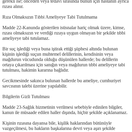
gerekli ise; önceden veya tedavi sırasında bunun için hastanın ayrıca
rızası alınır.
Rıza Olmaksızın Tıbbi Ameliyeye Tabi Tutulmama
Madde 22-Kanunda gösterilen istisnalar hariç olmak üzere, kimse,
rızası olmaksızın ve verdiği rızaya uygun olmayan bir şekilde tıbbi
ameliyeye tabi tutulamaz.
Bir suç işlediği veya buna iştirak ettiği şüphesi altında bulunan
kişinin işlediği suçun muhtemel delillerinin, kendisinin veya
mağdurun vücudunda olduğu düşünülen hallerde; bu delillerin
ortaya çıkarılması için sanığın veya mağdurun tıbbi ameliyeye tabi
tutulması, hakimin kararına bağlıdır.
Gecikmesinde sakınca bulunan hallerde bu ameliye, cumhuriyet
savcısının talebi üzerine yapılabilir.
Bilgilerin Gizli Tutulması
Madde 23-Sağlık hizmetinin verilmesi sebebiyle edinilen bilgiler,
kanun ile müsaade edilen haller dışında, hiçbir şekilde açıklanamaz.
Kişinin rızasına dayansa bile, kişilik haklarından bütünüyle
vazgeçilmesi, bu hakların başkalarına devri veya aşırı şekilde