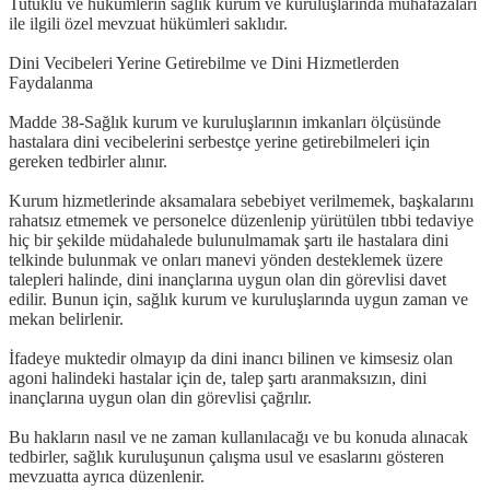
Tutuklu ve hükümlerin sağlık kurum ve kuruluşlarında muhafazaları
ile ilgili özel mevzuat hükümleri saklıdır.
Dini Vecibeleri Yerine Getirebilme ve Dini Hizmetlerden
Faydalanma
Madde 38-Sağlık kurum ve kuruluşlarının imkanları ölçüsünde
hastalara dini vecibelerini serbestçe yerine getirebilmeleri için
gereken tedbirler alınır.
Kurum hizmetlerinde aksamalara sebebiyet verilmemek, başkalarını
rahatsız etmemek ve personelce düzenlenip yürütülen tıbbi tedaviye
hiç bir şekilde müdahalede bulunulmamak şartı ile hastalara dini
telkinde bulunmak ve onları manevi yönden desteklemek üzere
talepleri halinde, dini inançlarına uygun olan din görevlisi davet
edilir. Bunun için, sağlık kurum ve kuruluşlarında uygun zaman ve
mekan belirlenir.
İfadeye muktedir olmayıp da dini inancı bilinen ve kimsesiz olan
agoni halindeki hastalar için de, talep şartı aranmaksızın, dini
inançlarına uygun olan din görevlisi çağrılır.
Bu hakların nasıl ve ne zaman kullanılacağı ve bu konuda alınacak
tedbirler, sağlık kuruluşunun çalışma usul ve esaslarını gösteren
mevzuatta ayrıca düzenlenir.