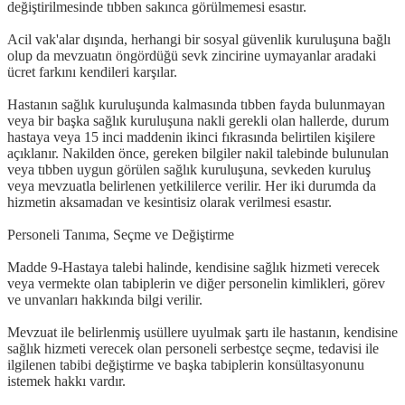
değiştirilmesinde tıbben sakınca görülmemesi esastır.
Acil vak'alar dışında, herhangi bir sosyal güvenlik kuruluşuna bağlı
olup da mevzuatın öngördüğü sevk zincirine uymayanlar aradaki
ücret farkını kendileri karşılar.
Hastanın sağlık kuruluşunda kalmasında tıbben fayda bulunmayan
veya bir başka sağlık kuruluşuna nakli gerekli olan hallerde, durum
hastaya veya 15 inci maddenin ikinci fıkrasında belirtilen kişilere
açıklanır. Nakilden önce, gereken bilgiler nakil talebinde bulunulan
veya tıbben uygun görülen sağlık kuruluşuna, sevkeden kuruluş
veya mevzuatla belirlenen yetkililerce verilir. Her iki durumda da
hizmetin aksamadan ve kesintisiz olarak verilmesi esastır.
Personeli Tanıma, Seçme ve Değiştirme
Madde 9-Hastaya talebi halinde, kendisine sağlık hizmeti verecek
veya vermekte olan tabiplerin ve diğer personelin kimlikleri, görev
ve unvanları hakkında bilgi verilir.
Mevzuat ile belirlenmiş usüllere uyulmak şartı ile hastanın, kendisine
sağlık hizmeti verecek olan personeli serbestçe seçme, tedavisi ile
ilgilenen tabibi değiştirme ve başka tabiplerin konsültasyonunu
istemek hakkı vardır.