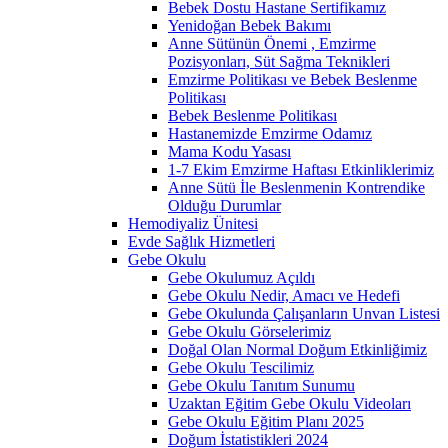
Bebek Dostu Hastane Sertifikamız
Yenidoğan Bebek Bakımı
Anne Sütünün Önemi , Emzirme
Pozisyonları, Süt Sağma Teknikleri
Emzirme Politikası ve Bebek Beslenme
Politikası
Bebek Beslenme Politikası
Hastanemizde Emzirme Odamız
Mama Kodu Yasası
1-7 Ekim Emzirme Haftası Etkinliklerimiz
Anne Sütü İle Beslenmenin Kontrendike
Olduğu Durumlar
Hemodiyaliz Ünitesi
Evde Sağlık Hizmetleri
Gebe Okulu
Gebe Okulumuz Açıldı
Gebe Okulu Nedir, Amacı ve Hedefi
Gebe Okulunda Çalışanların Unvan Listesi
Gebe Okulu Görselerimiz
Doğal Olan Normal Doğum Etkinliğimiz
Gebe Okulu Tescilimiz
Gebe Okulu Tanıtım Sunumu
Uzaktan Eğitim Gebe Okulu Videoları
Gebe Okulu Eğitim Planı 2025
Doğum İstatistikleri 2024