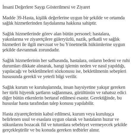
İnsani Değerlere Saygı Gösterilmesi ve Ziyaret
Madde 39-Hasta, kişilik değerlerine uygun bir şekilde ve ortamda
sağlık hizmetlerinden faydalanma hakkına sahiptir.
Sağlık hizmetlerinde görev alan bütün personel; hastalara,
yakınlarına ve ziyaretçilere güleryüzlü, nazik, şefkatli ve sağlık
hizmetleri ile ilgili mevzuat ve bu Yönetmelik hükümlerine uygun
şekilde davranmak zorundadır.
Sağlık hizmetlerinin her safhasında, hastalara, onların bedeni ve ruhi
durumları dikkate alınarak, hangi işlemin neden ve nasıl yapıldığı,
yapılacağı ve bekletilmeleri sözkonusu ise, bekletilmenin sebepleri
hususunda gerekli ve yeterli bilgi verilir.
Sağlık kurum ve kuruluşlarında, insan haysiyetine yakışır gereken
her türlü hijyenik şartların sağlanması, gürültünün ve rahatsız edici
diğer bütün etkenlerin bertaraf edilmesi esastır. Gerektiğinde, bu
hususlar hasta tarafından talep konusu yapılabilir.
Hasta ziyaretçilerinin kabul edilmesi, kurum veya kuruluşça
belirlenen usul ve esaslara uygun olarak ve hastaların huzur ve
sükunlarını bozacak fiil ve tutumlara sebebiyet vermeyecek şekilde
gerçekleştirilir ve bu konuda gereken tedbirler alınır.