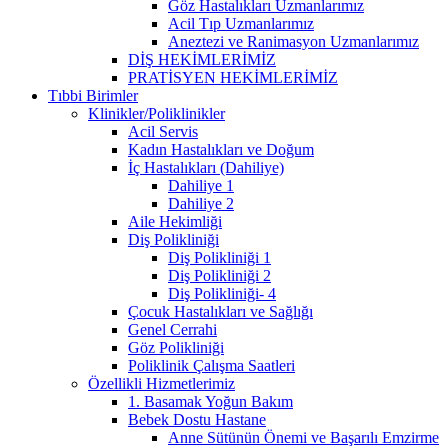
Göz Hastalıkları Uzmanlarımız
Acil Tıp Uzmanlarımız
Aneztezi ve Ranimasyon Uzmanlarımız
DİŞ HEKİMLERİMİZ
PRATİSYEN HEKİMLERİMİZ
Tıbbi Birimler
Klinikler/Poliklinikler
Acil Servis
Kadın Hastalıkları ve Doğum
İç Hastalıkları (Dahiliye)
Dahiliye 1
Dahiliye 2
Aile Hekimliği
Diş Polikliniği
Diş Polikliniği 1
Diş Polikliniği 2
Diş Polikliniği- 4
Çocuk Hastalıkları ve Sağlığı
Genel Cerrahi
Göz Polikliniği
Poliklinik Çalışma Saatleri
Özellikli Hizmetlerimiz
1. Basamak Yoğun Bakım
Bebek Dostu Hastane
Anne Sütünün Önemi ve Başarılı Emzirme