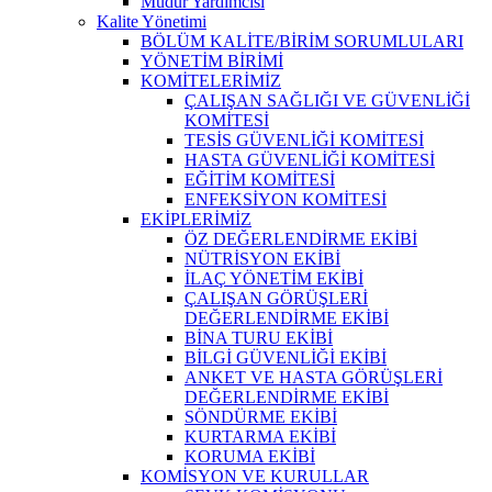
Müdür Yardımcısı
Kalite Yönetimi
BÖLÜM KALİTE/BİRİM SORUMLULARI
YÖNETİM BİRİMİ
KOMİTELERİMİZ
ÇALIŞAN SAĞLIĞI VE GÜVENLİĞİ
KOMİTESİ
TESİS GÜVENLİĞİ KOMİTESİ
HASTA GÜVENLİĞİ KOMİTESİ
EĞİTİM KOMİTESİ
ENFEKSİYON KOMİTESİ
EKİPLERİMİZ
ÖZ DEĞERLENDİRME EKİBİ
NÜTRİSYON EKİBİ
İLAÇ YÖNETİM EKİBİ
ÇALIŞAN GÖRÜŞLERİ
DEĞERLENDİRME EKİBİ
BİNA TURU EKİBİ
BİLGİ GÜVENLİĞİ EKİBİ
ANKET VE HASTA GÖRÜŞLERİ
DEĞERLENDİRME EKİBİ
SÖNDÜRME EKİBİ
KURTARMA EKİBİ
KORUMA EKİBİ
KOMİSYON VE KURULLAR