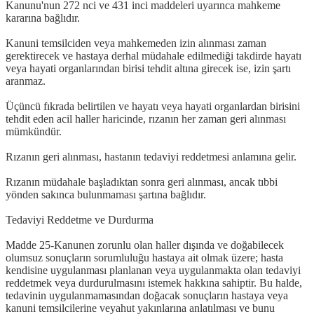
Kanunu'nun 272 nci ve 431 inci maddeleri uyarınca mahkeme
kararına bağlıdır.
Kanuni temsilciden veya mahkemeden izin alınması zaman
gerektirecek ve hastaya derhal müdahale edilmediği takdirde hayatı
veya hayati organlarından birisi tehdit altına girecek ise, izin şartı
aranmaz.
Üçüncü fıkrada belirtilen ve hayatı veya hayati organlardan birisini
tehdit eden acil haller haricinde, rızanın her zaman geri alınması
mümkündür.
Rızanın geri alınması, hastanın tedaviyi reddetmesi anlamına gelir.
Rızanın müdahale başladıktan sonra geri alınması, ancak tıbbi
yönden sakınca bulunmaması şartına bağlıdır.
Tedaviyi Reddetme ve Durdurma
Madde 25-Kanunen zorunlu olan haller dışında ve doğabilecek
olumsuz sonuçların sorumluluğu hastaya ait olmak üzere; hasta
kendisine uygulanması planlanan veya uygulanmakta olan tedaviyi
reddetmek veya durdurulmasını istemek hakkına sahiptir. Bu halde,
tedavinin uygulanmamasından doğacak sonuçların hastaya veya
kanuni temsilcilerine veyahut yakınlarına anlatılması ve bunu