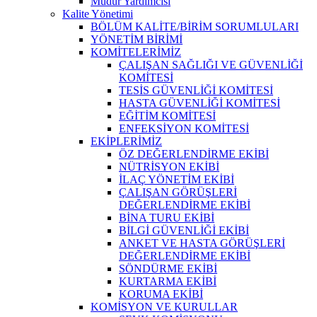
Müdür Yardımcısı
Kalite Yönetimi
BÖLÜM KALİTE/BİRİM SORUMLULARI
YÖNETİM BİRİMİ
KOMİTELERİMİZ
ÇALIŞAN SAĞLIĞI VE GÜVENLİĞİ
KOMİTESİ
TESİS GÜVENLİĞİ KOMİTESİ
HASTA GÜVENLİĞİ KOMİTESİ
EĞİTİM KOMİTESİ
ENFEKSİYON KOMİTESİ
EKİPLERİMİZ
ÖZ DEĞERLENDİRME EKİBİ
NÜTRİSYON EKİBİ
İLAÇ YÖNETİM EKİBİ
ÇALIŞAN GÖRÜŞLERİ
DEĞERLENDİRME EKİBİ
BİNA TURU EKİBİ
BİLGİ GÜVENLİĞİ EKİBİ
ANKET VE HASTA GÖRÜŞLERİ
DEĞERLENDİRME EKİBİ
SÖNDÜRME EKİBİ
KURTARMA EKİBİ
KORUMA EKİBİ
KOMİSYON VE KURULLAR