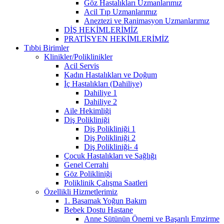
Göz Hastalıkları Uzmanlarımız
Acil Tıp Uzmanlarımız
Aneztezi ve Ranimasyon Uzmanlarımız
DİŞ HEKİMLERİMİZ
PRATİSYEN HEKİMLERİMİZ
Tıbbi Birimler
Klinikler/Poliklinikler
Acil Servis
Kadın Hastalıkları ve Doğum
İç Hastalıkları (Dahiliye)
Dahiliye 1
Dahiliye 2
Aile Hekimliği
Diş Polikliniği
Diş Polikliniği 1
Diş Polikliniği 2
Diş Polikliniği- 4
Çocuk Hastalıkları ve Sağlığı
Genel Cerrahi
Göz Polikliniği
Poliklinik Çalışma Saatleri
Özellikli Hizmetlerimiz
1. Basamak Yoğun Bakım
Bebek Dostu Hastane
Anne Sütünün Önemi ve Başarılı Emzirme