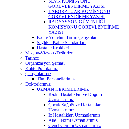
SEVK KOMİSYONU
GÖREVLENDİRME YAZISI
LABORATUAR KOMİSYONU
GÖREVLENDİRME YAZISI
RADYASYON GÜVENLİĞİ
KOMİSYONU GÖREVLENDİRME
YAZISI
Kalite Yönetimi Birim Çalışanları
Sağlıkta Kalite Standartları
Hastane Krokileri
Misyon-Vizyon -Değerler
Tarihçe
Organizasyon Şeması
Kalite Politikamız
Çalışanlarımız
Tüm Personellerimiz
Doktorlarımız
UZMAN HEKİMLERİMİZ
Kadın Hastalıkları ve Doğum
Uzmanlarımız
Çocuk Sağlığı ve Hastalıkları
Uzmanlarımız
İç Hastalıkları Uzmanlarımız
Aile Hekimi Uzmanlarımız
Genel Cerrahi Uzmanlarımız