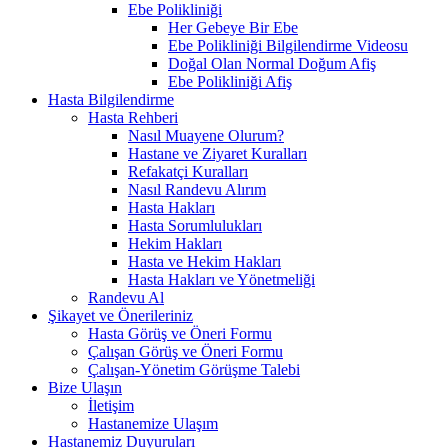
Ebe Polikliniği
Her Gebeye Bir Ebe
Ebe Polikliniği Bilgilendirme Videosu
Doğal Olan Normal Doğum Afiş
Ebe Polikliniği Afiş
Hasta Bilgilendirme
Hasta Rehberi
Nasıl Muayene Olurum?
Hastane ve Ziyaret Kuralları
Refakatçi Kuralları
Nasıl Randevu Alırım
Hasta Hakları
Hasta Sorumlulukları
Hekim Hakları
Hasta ve Hekim Hakları
Hasta Hakları ve Yönetmeliği
Randevu Al
Şikayet ve Önerileriniz
Hasta Görüş ve Öneri Formu
Çalışan Görüş ve Öneri Formu
Çalışan-Yönetim Görüşme Talebi
Bize Ulaşın
İletişim
Hastanemize Ulaşım
Hastanemiz Duyuruları