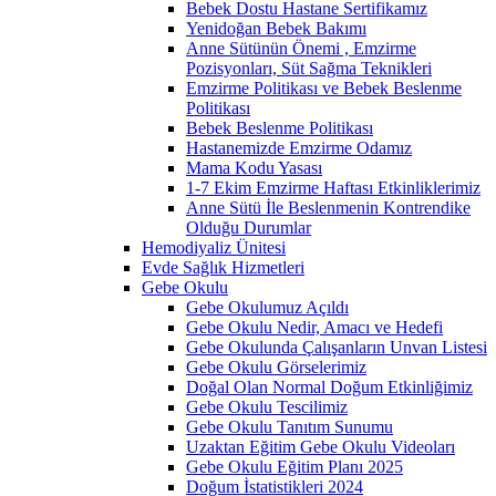
Bebek Dostu Hastane Sertifikamız
Yenidoğan Bebek Bakımı
Anne Sütünün Önemi , Emzirme
Pozisyonları, Süt Sağma Teknikleri
Emzirme Politikası ve Bebek Beslenme
Politikası
Bebek Beslenme Politikası
Hastanemizde Emzirme Odamız
Mama Kodu Yasası
1-7 Ekim Emzirme Haftası Etkinliklerimiz
Anne Sütü İle Beslenmenin Kontrendike
Olduğu Durumlar
Hemodiyaliz Ünitesi
Evde Sağlık Hizmetleri
Gebe Okulu
Gebe Okulumuz Açıldı
Gebe Okulu Nedir, Amacı ve Hedefi
Gebe Okulunda Çalışanların Unvan Listesi
Gebe Okulu Görselerimiz
Doğal Olan Normal Doğum Etkinliğimiz
Gebe Okulu Tescilimiz
Gebe Okulu Tanıtım Sunumu
Uzaktan Eğitim Gebe Okulu Videoları
Gebe Okulu Eğitim Planı 2025
Doğum İstatistikleri 2024